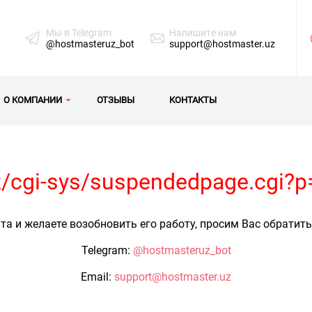
Мы в Telegram
Напишите нам
@hostmasteruz_bot
support@hostmaster.uz
О КОМПАНИИ
ОТЗЫВЫ
КОНТАКТЫ
uz/cgi-sys/suspendedpage.cgi?
та и желаете возобновить его работу, просим Вас обратит
Telegram:
@hostmasteruz_bot
Email:
support@hostmaster.uz