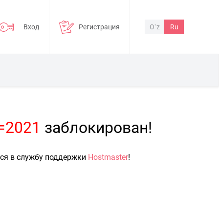
Вход
Регистрация
O`z
Ru
p=2021
заблокирован!
ься в службу поддержки
Hostmaster
!