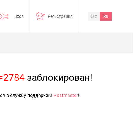
Вход
Регистрация
O`z
Ru
p=2784
заблокирован!
ься в службу поддержки
Hostmaster
!