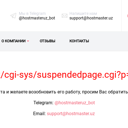
Мы в Telegram
Напишите нам
@hostmasteruz_bot
support@hostmaster.uz
О КОМПАНИИ
ОТЗЫВЫ
КОНТАКТЫ
uz/cgi-sys/suspendedpage.cgi?
та и желаете возобновить его работу, просим Вас обратит
Telegram:
@hostmasteruz_bot
Email:
support@hostmaster.uz