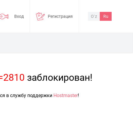
Вход
Регистрация
O`z
Ru
p=2810
заблокирован!
ься в службу поддержки
Hostmaster
!