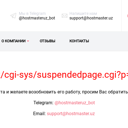
Мы в Telegram
Напишите нам
@hostmasteruz_bot
support@hostmaster.uz
О КОМПАНИИ
ОТЗЫВЫ
КОНТАКТЫ
uz/cgi-sys/suspendedpage.cgi?
та и желаете возобновить его работу, просим Вас обратит
Telegram:
@hostmasteruz_bot
Email:
support@hostmaster.uz