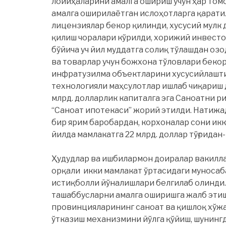
лойиҳаларини амалга ошириш учун ҳар том
амалга оширилаётган ислоҳотларга қаратил
лицензиялар бекор қилинди, хусусий мулк
қилиш чоралари кўрилди, хорижий инвесто
бўйича уч йил муддатга солиқ тўлашдан озо
ва товарлар учун божхона тўловлари бекор
инфратузилма объектларини хусусийлашти
технологияли маҳсулотлар ишлаб чиқариш 
млрд. долларлик капиталга эга Саноатни 
“Саноат ипотекаси” жорий этилди. Натижад
бир ярим баробардан, корхоналар сони икк
йилда мамлакатга 22 млрд. доллар тўғридан
Ҳудудлар ва ишбилармон доиралар вакилл
орқали икки мамлакат ўртасидаги муносаб
истиқболли йўналишлари белгилаб олинди.
ташаббусларни амалга оширишга жалб этиш
провинцияларининг саноат ва қишлоқ хўжа
ўтказиш механизмини йўлга қўйиш, шунинг