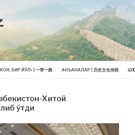
好
КОН, БИР ЙЎЛ» | 一带一路
АНЪАНАЛАР | 历史文化传统
ШҲ
Ўзбекистон-Хитой
либ ўтди