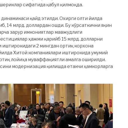
 шериклар сифатида қабул қилмоқда.
динамикаси қайд этилди. Охирги олти йилда
, 14 млрд. доллардан ошди. Бу кўрсаткични яқин
барча зарур имкониятлар мавжудлиги
естициялар ҳажми қарийб 15 млрд. долларни
и иштирокидаги 2 мингдан ортиқ корхона
йилда Хитой компаниялари иштирокида умумий
ортиқ лойиҳа муваффақиятли амалга оширилди.
асини модернизация қилишда етакчи ҳамкорларга