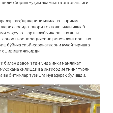
қилиб бориш муҳим аҳамиятга эга эканлиги
иралар раҳбарларини мамлакатларимиз
клари асосида юқори технологияли ишлаб
вчи маҳсулотлар ишлаб чиқариш ва янги
а саноат кооперациясини ривожлантириш ва
иш бўйича саъй-ҳаракатларни кучайтиришга,
и оширишга чақирди.
си билан давом этди, унда икки мамлакат
муҳокама қилишди ва иқтисодиётнинг турли
а ва битимлар тузишга муваффақ бўлишди.