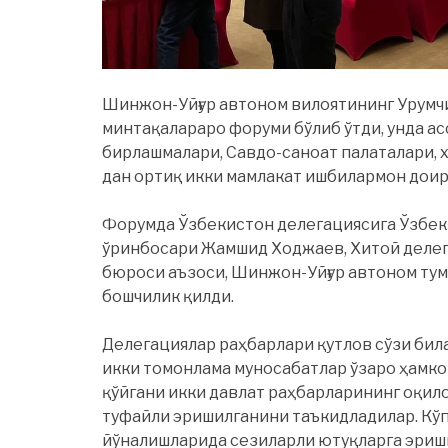
Шинжон-Уйғур автоном вилоятининг Урумч
минтақалараро форуми бўлиб ўтди, унда ас
бирлашмалари, Савдо-саноат палаталари, 
дан ортиқ икки мамлакат ишбилармон дои
Форумда Ўзбекистон делегациясига Ўзбек
ўринбосари Жамшид Ходжаев, Хитой делег
бюроси аъзоси, Шинжон-Уйғур автоном тум
бошчилик қилди.
Делегациялар раҳбарлари қутлов сўзи бил
икки томонлама муносабатлар ўзаро ҳамко
қўйгани икки давлат раҳбарларининг оқилон
туфайли эришилганини таъкидладилар. Кўп
йўналишларида сезиларли ютуқларга эриши