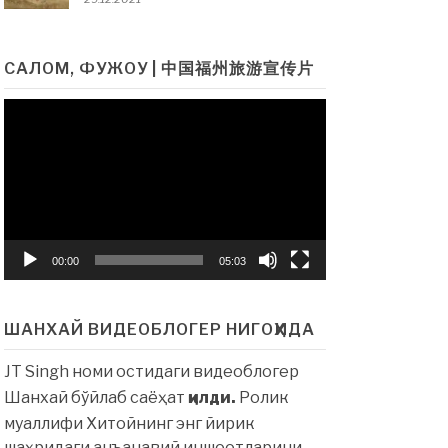
САЛОМ, ФУЖОУ | 中国福州旅游宣传片
Видеоплеер
00:00
05:03
ШАНХАЙ ВИДЕОБЛОГЕР НИГОҲИДА
JT Singh номи остидаги видеоблогер
Шанхай бўйлаб саёҳат
қилди.
Ролик
муаллифи Хитойнинг энг йирик
шаҳридаги анъанавий иншоотларини