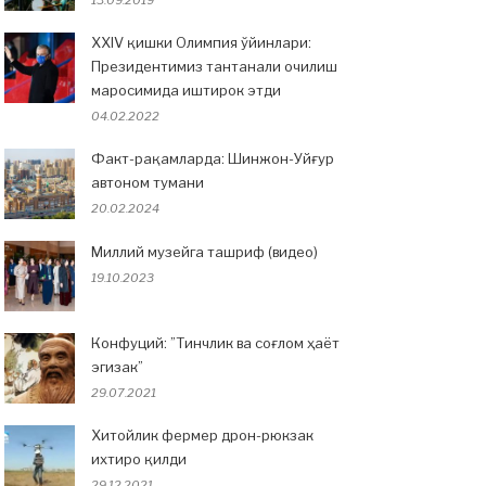
13.09.2019
XXIV қишки Олимпия ўйинлари:
Президентимиз тантанали очилиш
маросимида иштирок этди
04.02.2022
Факт-рақамларда: Шинжон-Уйғур
автоном тумани
20.02.2024
Миллий музейга ташриф (видео)
19.10.2023
Конфуций: ”Тинчлик ва соғлом ҳаёт
эгизак”
29.07.2021
Хитойлик фермер дрон-рюкзак
ихтиро қилди
29.12.2021