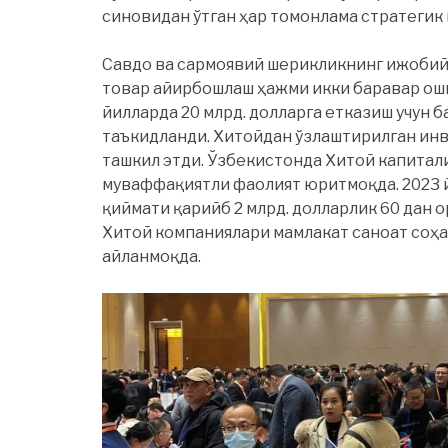
синовидан ўтган ҳар томонлама стратегик
Савдо ва сармоявий шерикликнинг ижобий 
товар айирбошлаш ҳажми икки баравар ошиб
йилларда 20 млрд. долларга етказиш учун 
таъкидланди. Хитойдан ўзлаштирилган инв
ташкил этди. Ўзбекистонда Хитой капитал
муваффақиятли фаолият юритмоқда. 2023 
қиймати қарийб 2 млрд. долларлик 60 дан 
Хитой компаниялари мамлакат саноат соҳ
айланмоқда.