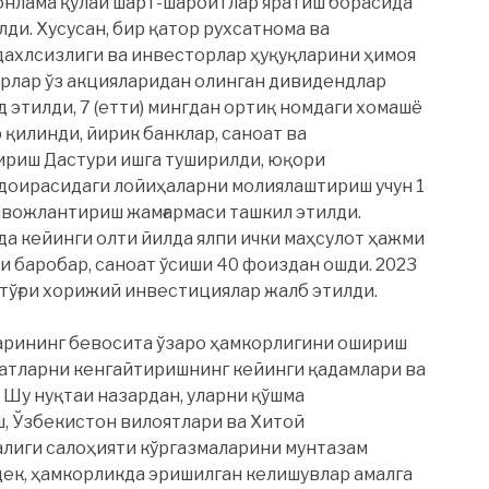
онлама қулай шарт-шароитлар яратиш борасида
ди. Хусусан, бир қатор рухсатнома ва
 дахлсизлиги ва инвесторлар ҳуқуқларини ҳимоя
рлар ўз акцияларидан олинган дивидендлар
д этилди, 7 (етти) мингдан ортиқ номдаги хомашё
 қилинди, йирик банклар, саноат ва
риш Дастури ишга туширилди, юқори
доирасидаги лойиҳаларни молиялаштириш учун 1
ривожлантириш жамғармаси ташкил этилди.
а кейинги олти йилда ялпи ички маҳсулот ҳажми
и баробар, саноат ўсиши 40 фоиздан ошди. 2023
-тўғри хорижий инвестициялар жалб этилди.
арининг бевосита ўзаро ҳамкорлигини ошириш
атларни кенгайтиришнинг кейинги қадамлари ва
 Шу нуқтаи назардан, уларни қўшма
, Ўзбекистон вилоятлари ва Хитой
лиги салоҳияти кўргазмаларини мунтазам
дек, ҳамкорликда эришилган келишувлар амалга