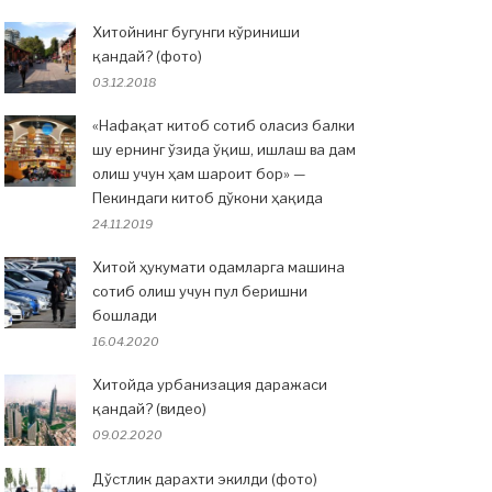
Хитойнинг бугунги кўриниши
қандай? (фото)
03.12.2018
«Нафақат китоб сотиб оласиз балки
шу ернинг ўзида ўқиш, ишлаш ва дам
олиш учун ҳам шароит бор» —
Пекиндаги китоб дўкони ҳақида
24.11.2019
Хитой ҳукумати одамларга машина
сотиб олиш учун пул беришни
бошлади
16.04.2020
Хитойда урбанизация даражаси
қандай? (видео)
09.02.2020
Дўстлик дарахти экилди (фото)