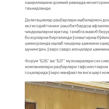
оширилишини доимий равишда мониторинг 
таъкидланди.
Делегациялар раҳбарлари ишбилармон до
иқтисодиётининг рақобатбардош афзалли
чиқаришларни яратиш, талабга жавоб беру
бозорларни биргаликда ўзлаштириш бўйич
ҳамкорликда ишлаб чиқариш ҳажмини ошир
шунингдек, ўзаро савдо алоқалари ҳажмин
Форум “Б2Б” ва “Б2Г” музокаралари сессия
компаниялари раҳбарлари тафсилотларни 
соҳаларида ўзаро манфаатли янги шартном