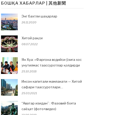
БОШҚА ХАБАРЛАР | 其他新聞
Энг бахтли шаҳарлар
26.11.2020
Хитой рақси
08.07.2022
Ян Хуа: «Фарғона водийси ўзига хос
унутилмас таассуротлар қолдирди
25.10.2018
Инсон капитали мамлакати — Хитой
сафари таассуротлари…
25.03.2021
“Аватар изидан” : Фазовий боғга
саёҳат (фото+видео)