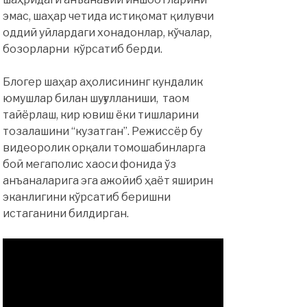
эмас, шаҳар четида истиқомат қилувчи
оддий уйлардаги хонадонлар, кўчалар,
бозорларни кўрсатиб берди.
Блогер шаҳар аҳолисининг кундалик
юмушлар билан шуғулланиши, таом
тайёрлаш, кир ювиш ёки тишларини
тозалашини “кузатган”. Режиссёр бу
видеоролик орқали томошабинларга
бой мегаполис хаоси фонида ўз
анъаналарига эга ажойиб ҳаёт яширин
эканлигини кўрсатиб беришни
истаганини билдирган.