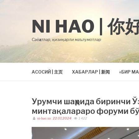
Skip
to
content
NI HAO | 你
Саёҳатлар, қизиқарли маълумотлар
АСОСИЙ | 主页
ХАБАРЛАР | 新闻
«БИР МА
Урумчи шаҳрида биринчи 
минтақалараро форуми бў
.
22.01.2024
.
1 422
ni-hao.uz