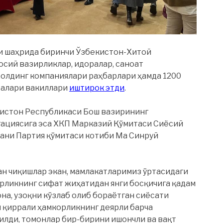
и шаҳрида биринчи Ўзбекистон-Хитой
осий вазирликлар, идоралар, саноат
холдинг компаниялари раҳбарлари ҳамда 1200
ралари вакиллари
иштирок этди
.
истон Республикаси Бош вазирининг
ациясига эса ХКП Марказий Қўмитаси Сиёсий
ани Партия қўмитаси котиби Ма Синруй
ан чиқишлар экан, мамлакатларимиз ўртасидаги
рликнинг сифат жиҳатидан янги босқичига қадам
а, ​​узоқни кўзлаб олиб бораётган сиёсати
 қиррали ҳамкорликнинг деярли барча
лди, томонлар бир-бирини ишончли ва вақт