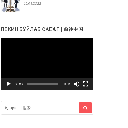
15.09.2022
ПЕКИН БЎЙЛАБ САЁҲАТ | 前往中国
Видеоплеер
00:00
08:34
Қидириш:|
搜
索：