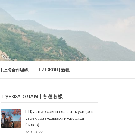
Т | 上海合作组织
ШИНЖОН | 新疆
ТУРФА ОЛАМ | 各種各樣
ШҲТга аъзо саккиз давлат мусиқаси
ўзбек созандалари ижросида
(видео)
12.01.2022