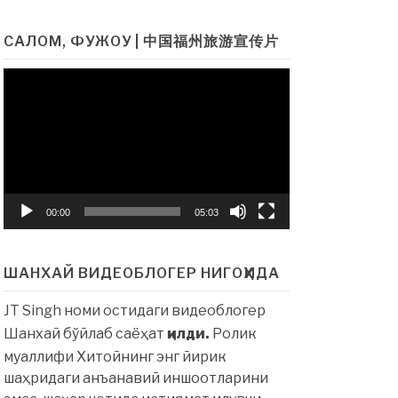
САЛОМ, ФУЖОУ | 中国福州旅游宣传片
Видеоплеер
00:00
05:03
ШАНХАЙ ВИДЕОБЛОГЕР НИГОҲИДА
JT Singh номи остидаги видеоблогер
Шанхай бўйлаб саёҳат
қилди.
Ролик
муаллифи Хитойнинг энг йирик
шаҳридаги анъанавий иншоотларини