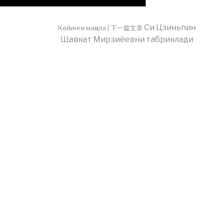
Си Цзиньпин
Кейинги мақола | 下一篇文章
Шавкат Мирзиёевни табриклади