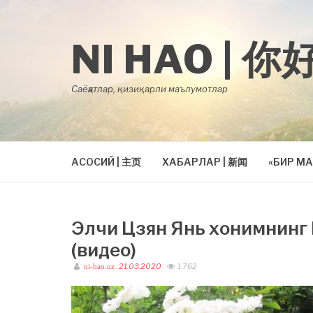
Skip
to
content
NI HAO | 你
Саёҳатлар, қизиқарли маълумотлар
АСОСИЙ | 主页
ХАБАРЛАР | 新闻
«БИР МА
Элчи Цзян Янь хонимнинг
(видео)
.
21.03.2020
.
1 762
ni-hao.uz