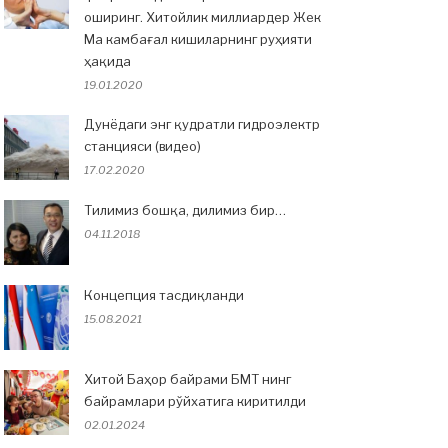
оширинг. Хитойлик миллиардер Жек
Ма камбағал кишиларнинг руҳияти
ҳақида
19.01.2020
Дунёдаги энг қудратли гидроэлектр
станцияси (видео)
17.02.2020
Тилимиз бошқа, дилимиз бир…
04.11.2018
Концепция тасдиқланди
15.08.2021
Хитой Баҳор байрами БМТ нинг
байрамлари рўйхатига киритилди
02.01.2024