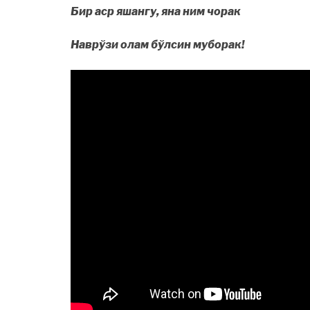
Бир аср яшангу, яна ним чорак
Наврўзи олам бўлсин муборак!