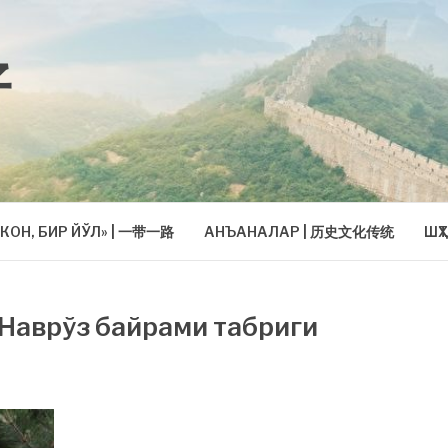
好
КОН, БИР ЙЎЛ» | 一带一路
АНЪАНАЛАР | 历史文化传统
ШҲ
 Наврўз байрами табриги