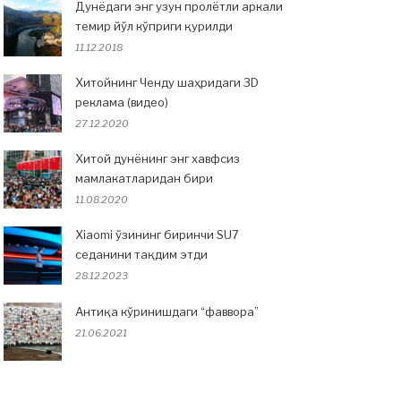
Дунёдаги энг узун пролётли аркали
темир йўл кўприги қурилди
11.12.2018
Хитойнинг Ченду шаҳридаги 3D
реклама (видео)
27.12.2020
Хитой дунёнинг энг хавфсиз
мамлакатларидан бири
11.08.2020
Xiaomi ўзининг биринчи SU7
седанини тақдим этди
28.12.2023
Антиқа кўринишдаги “фаввора”
21.06.2021