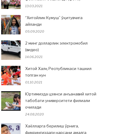
13.03.2021
“Хитойлик Кумуш” ўқитувчига
айланди
05.09.2020
2 минг долларлик электромобил
(видео)
14.06.2021
Хитой Халқ Республикаси ташкил
топган кун
01.10.2021
Юртимизда цзянси анъанавий хитой
табобати университети филиали
очилади
24.08.2020
Хаёлларга берилиш ўрнига,
фикрингиздаги нарсани амалга