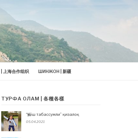
Т | 上海合作组织
ШИНЖОН | 新疆
ТУРФА ОЛАМ | 各種各樣
“Қуёш табассумли” қизалоқ
05.04.2021