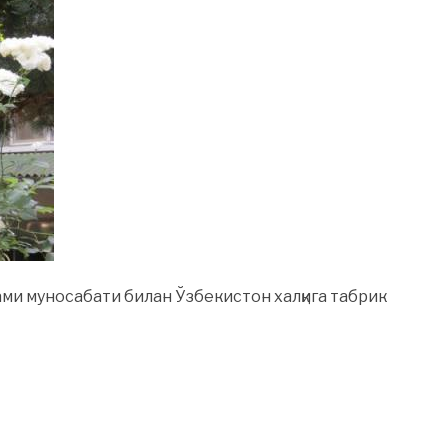
ми муносабати билан Ўзбекистон халқига табрик