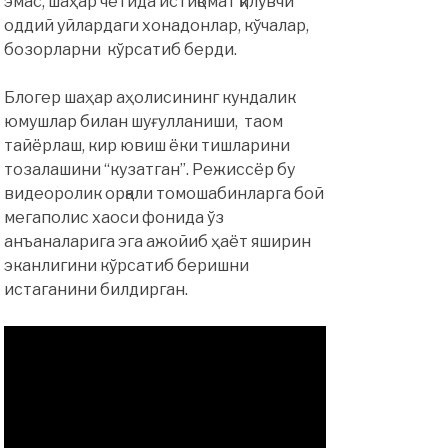
эмас, шаҳар четида истиқомат қилувчи
оддий уйлардаги хонадонлар, кўчалар,
бозорларни кўрсатиб берди.
Блогер шаҳар аҳолисининг кундалик
юмушлар билан шуғулланиши, таом
тайёрлаш, кир ювиш ёки тишларини
тозалашини “кузатган”. Режиссёр бу
видеоролик орқали томошабинларга бой
мегаполис хаоси фонида ўз
анъаналарига эга ажойиб ҳаёт яширин
эканлигини кўрсатиб беришни
истаганини билдирган.