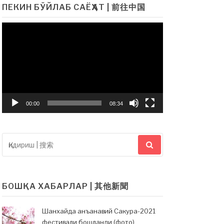
ПЕКИН БЎЙЛАБ САЁҲАТ | 前往中国
Видеоплеер
00:00
08:34
Қидириш:|
搜
索：
БОШҚА ХАБАРЛАР | 其他新聞
Шанхайда анъанавий Сакура-2021
фестивали бошланди (фото)