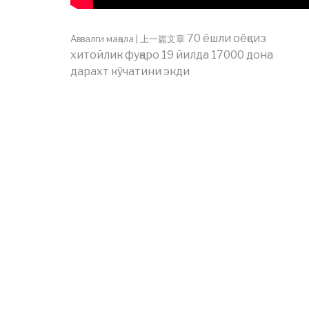
70 ёшли оёқсиз
Аввалги мақола | 上一篇文章
хитойлик фуқаро 19 йилда 17000 дона
Давоми
дарахт кўчатини экди
|
繼
續
閱
讀