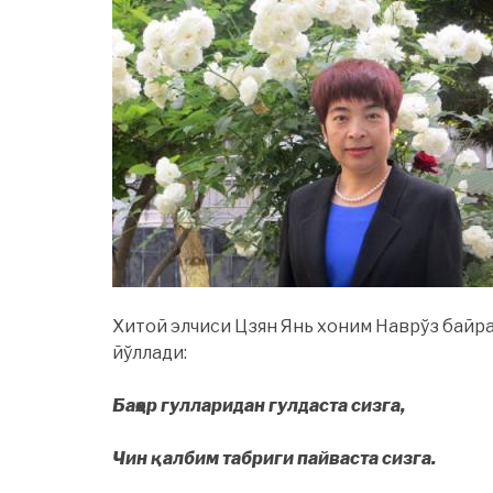
Хитой элчиси Цзян Янь хоним Наврўз байра
йўллади:
Баҳор гулларидан гулдаста сизга,
Чин қалбим табриги пайваста сизга.