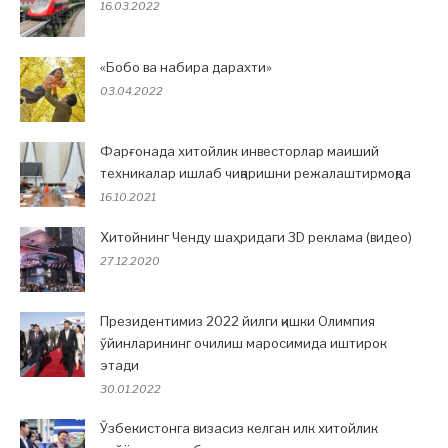
閱
16.03.2022
讀
«Бобо ва набира дарахти»
03.04.2022
Фарғонада хитойлик инвесторлар маиший
техникалар ишлаб чиқаришни режалаштирмоқда
16.10.2021
Хитойнинг Ченду шаҳридаги 3D реклама (видео)
27.12.2020
Президентимиз 2022 йилги қишки Олимпия
ўйинларининг очилиш маросимида иштирок
этади
30.01.2022
Ўзбекистонга визасиз келган илк хитойлик