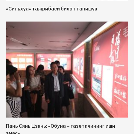
«Синьхуа» тажрибаси билан танишув
Пань Сянь Цзянь: «Обуна – газетачининг иши
эмас»