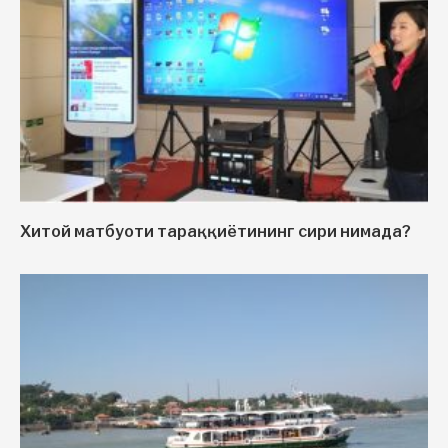
Хитой матбуоти тараққиётининг сири нимада?