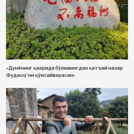
«Дунёнинг қаерида бўлишингдан қатъий назар
Фуджоу`ни қўмсайверасан»