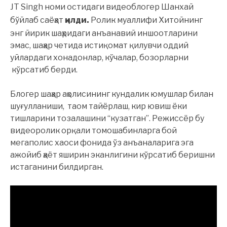
JT Singh номи остидаги видеоблогер Шанхай
бўйлаб саёҳат
қилди.
Ролик муаллифи Хитойнинг
энг йирик шаҳридаги анъанавий иншоотларини
эмас, шаҳар четида истиқомат қилувчи оддий
уйлардаги хонадонлар, кўчалар, бозорларни
кўрсатиб берди.
Блогер шаҳар аҳолисининг кундалик юмушлар билан
шуғулланиши, таом тайёрлаш, кир ювиш ёки
тишларини тозалашини “кузатган”. Режиссёр бу
видеоролик орқали томошабинларга бой
мегаполис хаоси фонида ўз анъаналарига эга
ажойиб ҳаёт яширин эканлигини кўрсатиб беришни
истаганини билдирган.