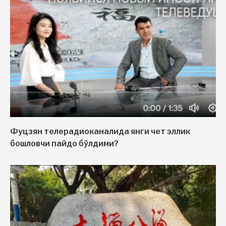
Фуцзян телерадиоканалида янги чет эллик
бошловчи пайдо бўлдими?