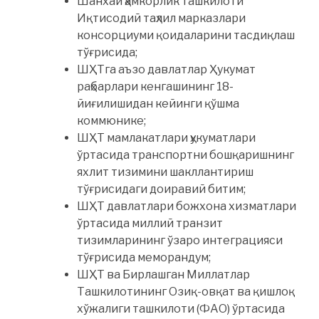
Шанхай ҳамкорлик ташкилоти
Иқтисодий таҳлил марказлари
консорциуми қоидаларини тасдиқлаш
тўғрисида;
ШҲТга аъзо давлатлар Ҳукумат
раҳбарлари кенгашининг 18-
йиғилишидан кейинги қўшма
коммюнике;
ШҲТ мамлакатлари ҳукуматлари
ўртасида транспортни бошқаришнинг
яхлит тизимини шакллантириш
тўғрисидаги доиравий битим;
ШҲТ давлатлари божхона хизматлари
ўртасида миллий транзит
тизимларининг ўзаро интеграцияси
тўғрисида меморандум;
ШҲТ ва Бирлашган Миллатлар
Ташкилотининг Озиқ-овқат ва қишлоқ
хўжалиги ташкилоти (ФАО) ўртасида