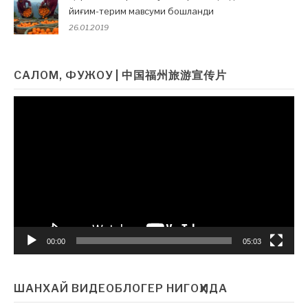
йиғим-терим мавсуми бошланди
26.01.2019
САЛОМ, ФУЖОУ | 中国福州旅游宣传片
Видеоплеер
00:00
05:03
ШАНХАЙ ВИДЕОБЛОГЕР НИГОҲИДА