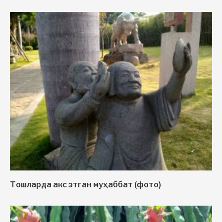
Тошларда акс этган муҳаббат (фото)