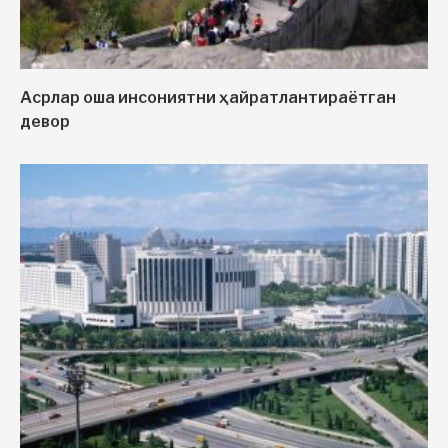
Асрлар оша инсониятни ҳайратлантираётган
девор