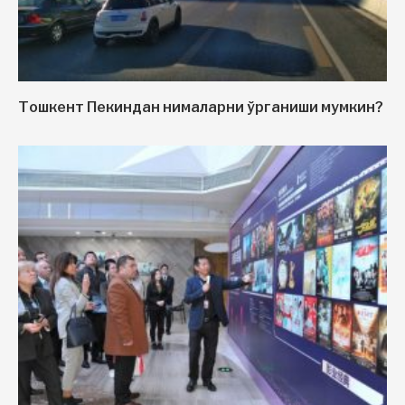
Тошкент Пекиндан нималарни ўрганиши мумкин?