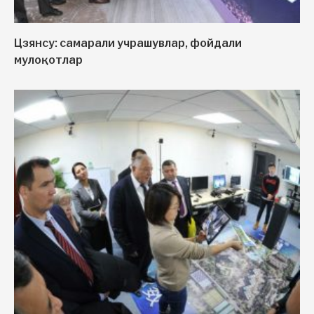
Цзянсу: самарали учрашувлар, фойдали
мулоқотлар