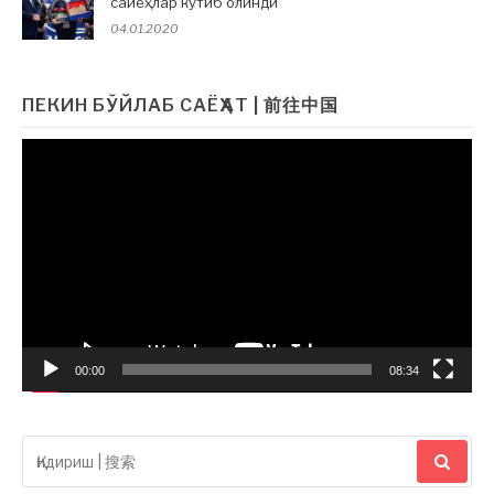
сайёҳлар кутиб олинди
04.01.2020
ПЕКИН БЎЙЛАБ САЁҲАТ | 前往中国
Видеоплеер
00:00
08:34
Қидириш:|
搜