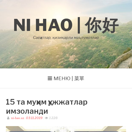
Skip
to
content
NI HAO | 你好
Саёҳатлар, қизиқарли маълумотлар
МЕНЮ | 菜單
15 та муҳим ҳужжатлар
имзоланди
.
03.11.2019
.
1 228
ni-hao.uz