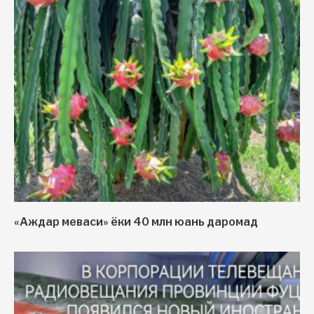
«Аждар меваси» ёки 40 млн юань даромад