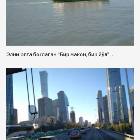
Элни-элга боғлаган “Бир макон, бир йўл” …