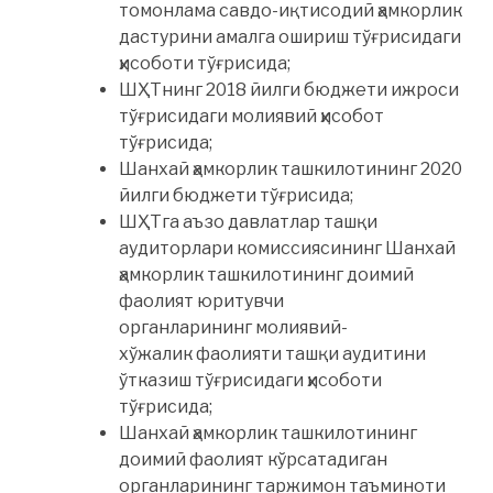
томонлама савдо-иқтисодий ҳамкорлик
дастурини амалга ошириш тўғрисидаги
ҳисоботи тўғрисида;
ШҲТнинг 2018 йилги бюджети ижроси
тўғрисидаги молиявий ҳисобот
тўғрисида;
Шанхай ҳамкорлик ташкилотининг 2020
йилги бюджети тўғрисида;
ШҲТга аъзо давлатлар ташқи
аудиторлари комиссиясининг Шанхай
ҳамкорлик ташкилотининг доимий
фаолият юритувчи
органларининг молиявий-
хўжалик фаолияти ташқи аудитини
ўтказиш тўғрисидаги ҳисоботи
тўғрисида;
Шанхай ҳамкорлик ташкилотининг
доимий фаолият кўрсатадиган
органларининг таржимон таъминоти