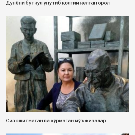
Дунёни буткул унутиб қолгим келган орол
Сиз эшитмаган ва кўрмаган мўъжизалар