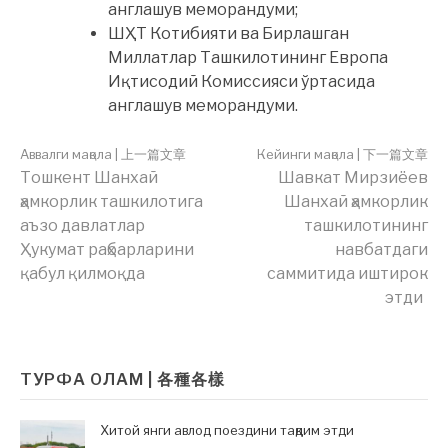
англашув меморандуми;
ШҲТ Котибияти ва Бирлашган
Миллатлар Ташкилотининг Европа
Иқтисодий Комиссияси ўртасида
англашув меморандуми.
Аввалги мақола | 上一篇文章
Кейинги мақола | 下一篇文章
Тошкeнт Шанхай
Шавкат Мирзиёев
Давоми
ҳамкорлик ташкилотига
Шанхай ҳамкорлик
аъзо давлатлар
ташкилотининг
Ҳукумат раҳбарларини
навбатдаги
|
қабул қилмоқда
саммитида иштирок
этди
繼
ТУРФА ОЛАМ | 各種各樣
續
Хитой янги авлод поездини тақдим этди