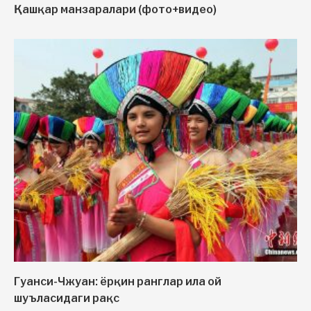
Қашқар манзаралари (фото+видео)
Гуанси-Чжуан: ёрқин ранглар ила ой
шуъласидаги рақс