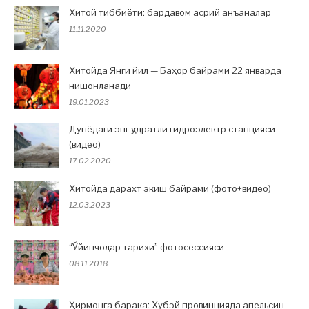
Хитой тиббиёти: бардавом асрий анъаналар
11.11.2020
Хитойда Янги йил — Баҳор байрами 22 январда
нишонланади
19.01.2023
Дунёдаги энг қудратли гидроэлектр станцияси
(видео)
17.02.2020
Хитойда дарахт экиш байрами (фото+видео)
12.03.2023
“Ўйинчоқлар тарихи” фотосессияси
08.11.2018
Ҳирмонга барака: Хубэй провинцияда апельсин