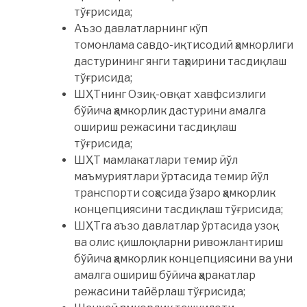
тўғрисида;
Аъзо давлатларнинг кўп
томонлама савдо-иқтисодий ҳамкорлиги
дастурининг янги таҳририни тасдиқлаш
тўғрисида;
ШҲТнинг Озиқ-овқат хавфсизлиги
бўйича ҳамкорлик дастурини амалга
ошириш режасини тасдиқлаш
тўғрисида;
ШҲТ мамлакатлари темир йўл
маъмуриятлари ўртасида темир йўл
транспорти соҳасида ўзаро ҳамкорлик
концепциясини тасдиқлаш тўғрисида;
ШҲТга аъзо давлатлар ўртасида узоқ
ва олис қишлоқларни ривожлантириш
бўйича ҳамкорлик концепциясини ва уни
амалга ошириш бўйича ҳаракатлар
режасини тайёрлаш тўғрисида;