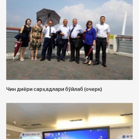
Чин диёри сарҳадлари бўйлаб (очерк)