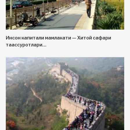
Инсон капитали мамлакати — Хитой сафари
таассуротлари…