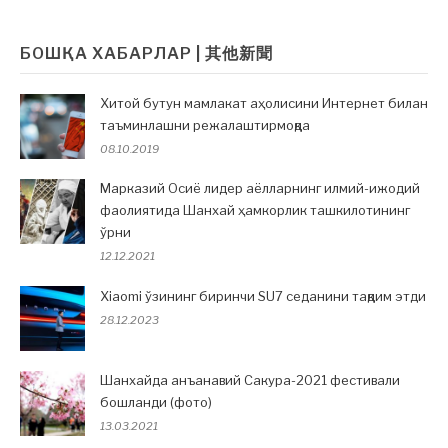
索：
БОШҚА ХАБАРЛАР | 其他新聞
Хитой бутун мамлакат аҳолисини Интернет билан
таъминлашни режалаштирмоқда
08.10.2019
Марказий Осиё лидер аёлларнинг илмий-ижодий
фаолиятида Шанхай ҳамкорлик ташкилотининг
ўрни
12.12.2021
Xiaomi ўзининг биринчи SU7 седанини тақдим этди
28.12.2023
Шанхайда анъанавий Сакура-2021 фестивали
бошланди (фото)
13.03.2021