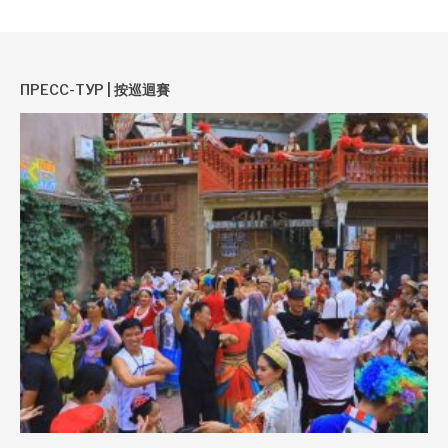
ПРЕСС-ТУР | 按巡迴賽