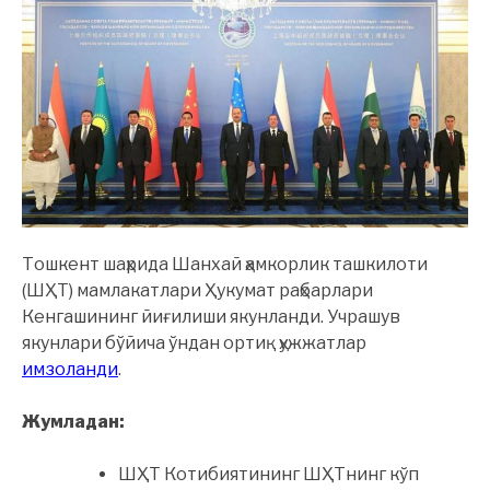
Тошкент шаҳрида Шанхай ҳамкорлик ташкилоти
(ШҲТ) мамлакатлари Ҳукумат раҳбарлари
Кенгашининг йиғилиши якунланди. Учрашув
якунлари бўйича ўндан ортиқ ҳужжатлар
имзоланди
.
Жумладан:
ШҲТ Котибиятининг ШҲТнинг кўп