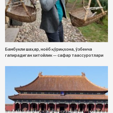
Бамбукли шаҳар, ноёб қўриқхона, ўзбекча
гапирадиган хитойлик — сафар таассуротлари